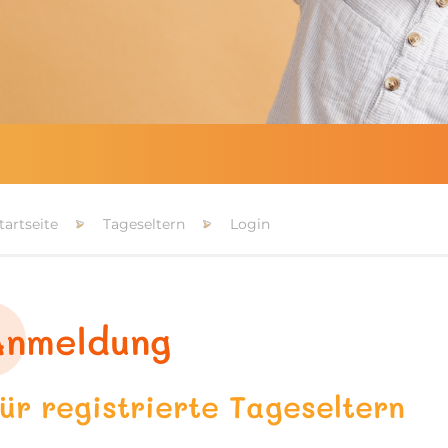
tartseite
Tageseltern
Login
Anmeldung
ür registrierte Tageseltern